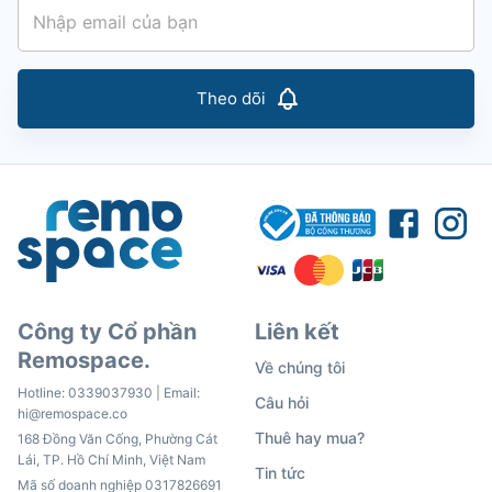
Theo dõi
Công ty Cổ phần
Liên kết
Remospace.
Về chúng tôi
Hotline:
0339037930
| Email:
Câu hỏi
hi@remospace.co
Thuê hay mua?
168 Đồng Văn Cống, Phường Cát
Lái, TP. Hồ Chí Minh, Việt Nam
Tin tức
Mã số doanh nghiệp 0317826691