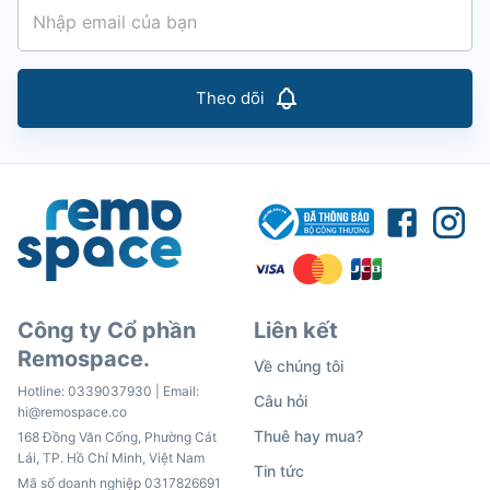
Theo dõi
Công ty Cổ phần
Liên kết
Remospace.
Về chúng tôi
Hotline:
0339037930
| Email:
Câu hỏi
hi@remospace.co
Thuê hay mua?
168 Đồng Văn Cống, Phường Cát
Lái, TP. Hồ Chí Minh, Việt Nam
Tin tức
Mã số doanh nghiệp 0317826691