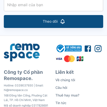
Theo dõi
Công ty Cổ phần
Liên kết
Remospace.
Về chúng tôi
Hotline:
0339037930
| Email:
Câu hỏi
hi@remospace.co
Thuê hay mua?
168 Đồng Văn Cống, Phường Cát
Lái, TP. Hồ Chí Minh, Việt Nam
Tin tức
Mã số doanh nghiệp 0317826691