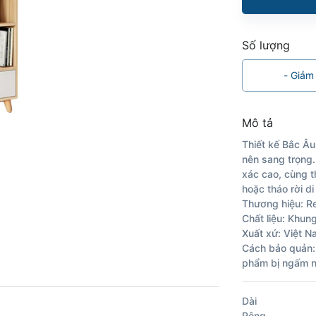
Số lượng
-
Giảm
Mô tả
Thiết kế Bắc Âu
nên sang trọng
xác cao, cùng th
hoặc tháo rời d
Thương hiệu: 
Chất liệu: Khun
Xuất xứ: Việt N
Cách bảo quản:
phẩm bị ngấm nư
Dài
Rộng