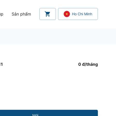
ệp
Sản phẩm
Ho Chi Minh
11
0 đ
/
tháng
Mới