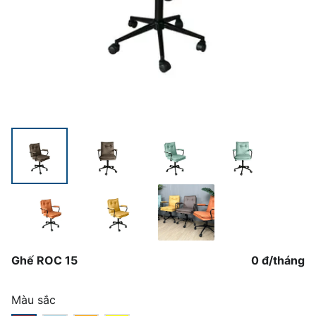
Ghế ROC 15
0 đ
/
tháng
Màu sắc